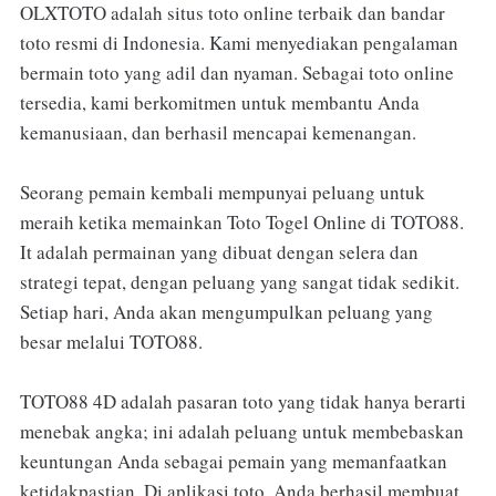
OLXTOTO adalah situs toto online terbaik dan bandar
toto resmi di Indonesia. Kami menyediakan pengalaman
bermain toto yang adil dan nyaman. Sebagai toto online
tersedia, kami berkomitmen untuk membantu Anda
kemanusiaan, dan berhasil mencapai kemenangan.
Seorang pemain kembali mempunyai peluang untuk
meraih ketika memainkan Toto Togel Online di TOTO88.
It adalah permainan yang dibuat dengan selera dan
strategi tepat, dengan peluang yang sangat tidak sedikit.
Setiap hari, Anda akan mengumpulkan peluang yang
besar melalui TOTO88.
TOTO88 4D adalah pasaran toto yang tidak hanya berarti
menebak angka; ini adalah peluang untuk membebaskan
keuntungan Anda sebagai pemain yang memanfaatkan
ketidakpastian. Di aplikasi toto, Anda berhasil membuat