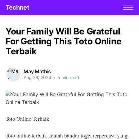
Technet
Your Family Will Be Grateful
For Getting This Toto Online
Terbaik
May Mathis
Aug 26, 2024
•
5 min read
Toto Online Terbaik
Toto online terbaik adalah bandar togel terpercaya yang