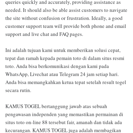
queries quickly and accurately, providing assistance as
needed. It should also be able assist customers to navigate
the site without confusion or frustration. Ideally, a good
customer support team will provide both phone and email
support and live chat and FAQ pages.
Ini adalah tujuan kami untuk memberikan solusi cepat,
tepat dan ramah kepada pemain toto di dalam situs resmi
toto. Anda bisa berkomunikasi dengan kami pada
WhatsApp, Livechat atau Telegram 24 jam setiap hari.
Anda bisa memangkahkan ketua tepat setelah result togel
secara rutin.
KAMUS TOGEL bertanggung jawab atas sebuah
pengawasan independen yang memastikan permainan di
situs toto on-line 88 tersebut fair, amanah dan tidak ada
kecurangan. KAMUS TOGEL juga adalah membagikan