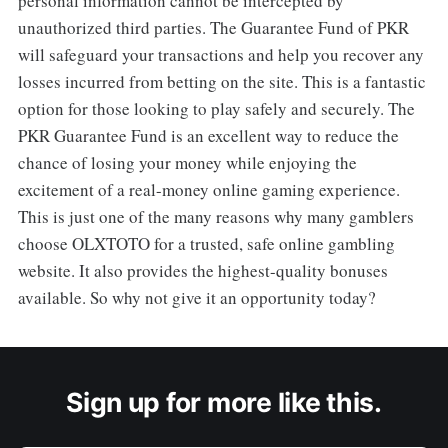
personal information cannot be intercepted by
unauthorized third parties. The Guarantee Fund of PKR
will safeguard your transactions and help you recover any
losses incurred from betting on the site. This is a fantastic
option for those looking to play safely and securely. The
PKR Guarantee Fund is an excellent way to reduce the
chance of losing your money while enjoying the
excitement of a real-money online gaming experience.
This is just one of the many reasons why many gamblers
choose OLXTOTO for a trusted, safe online gambling
website. It also provides the highest-quality bonuses
available. So why not give it an opportunity today?
Sign up for more like this.