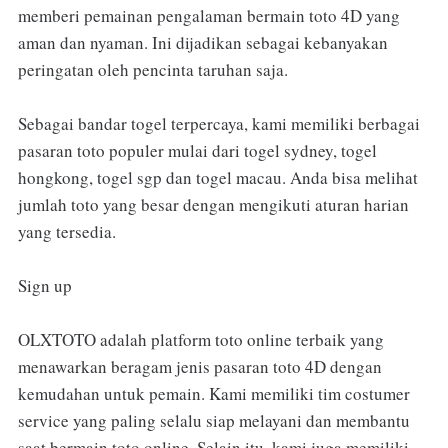
memberi pemainan pengalaman bermain toto 4D yang
aman dan nyaman. Ini dijadikan sebagai kebanyakan
peringatan oleh pencinta taruhan saja.
Sebagai bandar togel terpercaya, kami memiliki berbagai
pasaran toto populer mulai dari togel sydney, togel
hongkong, togel sgp dan togel macau. Anda bisa melihat
jumlah toto yang besar dengan mengikuti aturan harian
yang tersedia.
Sign up
OLXTOTO adalah platform toto online terbaik yang
menawarkan beragam jenis pasaran toto 4D dengan
kemudahan untuk pemain. Kami memiliki tim costumer
service yang paling selalu siap melayani dan membantu
saat bermain toto online. Selain itu, kami juga memiliki